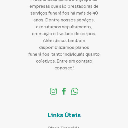
Livros infantis sobre luto: 4 opções para esses
empresas que são prestadoras de
momentos
serviços funerários há mais de 40
Luto não é fácil, especialmente para crianças. Mas, os livros
infantis sobre luto podem ajudar!
anos. Dentre nossos serviços,
executamos sepultamento,
cremação e traslado de corpos.
Além disso, também
disponibilizamos planos
funerários, tanto individuais quanto
coletivos. Entre em contato
conosco!
Links Úteis