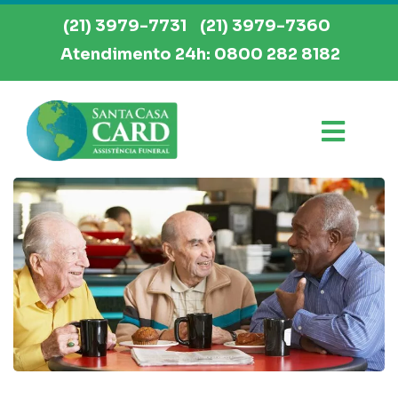
(21) 3979-7731
(21) 3979-7360
Atendimento 24h: 0800 282 8182