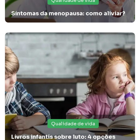
Qualidade de vida
Sintomas da menopausa: como aliviar?
Sintomas de doença na tireoide: quais sinais
merecem sua atenção?
Você sabe quais são os sintomas de doenças na tireoide?
Leia o artigo da Santa Casa Card e saiba o que merece sua
atenção!
Qualidade de vida
Livros infantis sobre luto: 4 opções