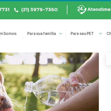
Atendimen
7731
(21) 3979-7360
m Somos
Para sua família
Para seu PET
Cl