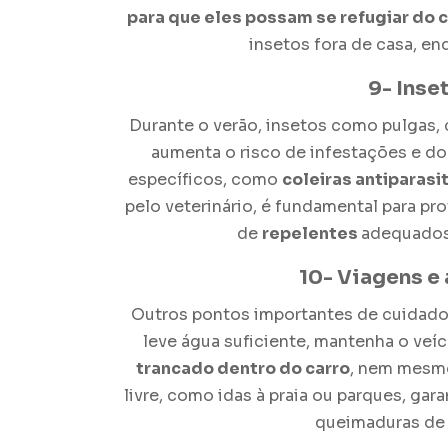
para que eles possam se refugiar do c
insetos fora de casa, enq
9- Inse
Durante o verão, insetos como pulgas, 
aumenta o risco de infestações e doe
específicos, como
coleiras antiparasi
pelo veterinário, é fundamental para pr
de
repelentes
adequados 
10- Viagens e 
Outros pontos importantes de
cuidado
leve água suficiente, mantenha o veí
trancado dentro do carro
, nem mesmo
livre, como idas à praia ou parques, gar
queimaduras de 