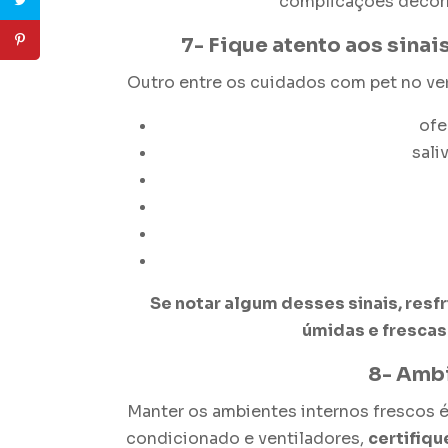
complicações decor
7- Fique atento aos sina
Outro entre os
cuidados com pet no ve
ofe
sali
Se notar algum desses sinais, res
úmidas e frescas 
8- Ambi
Manter os ambientes internos frescos é
condicionado e ventiladores,
certifiqu