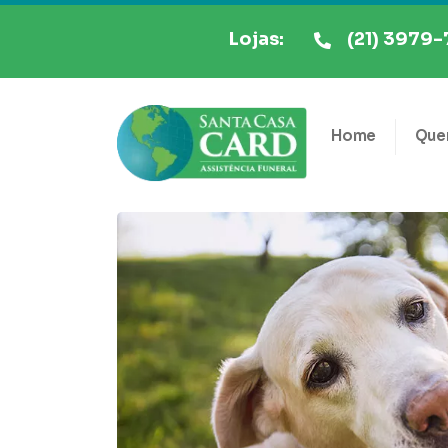
Lojas:
(21) 3979-
Home
Que