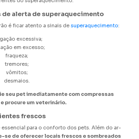
rentes do superaquecimento.
is de alerta de superaquecimento
rão
é ficar atento a sinais de
superaquecimento
:
gação excessiva;
vação em excesso;
fraqueza;
tremores;
vômitos;
desmaios.
frie seu pet imediatamente com compressas
e procure um veterinário.
entes frescos
 essencial para o conforto dos pets. Além do ar-
e-se de oferecer locais frescos e sombreados