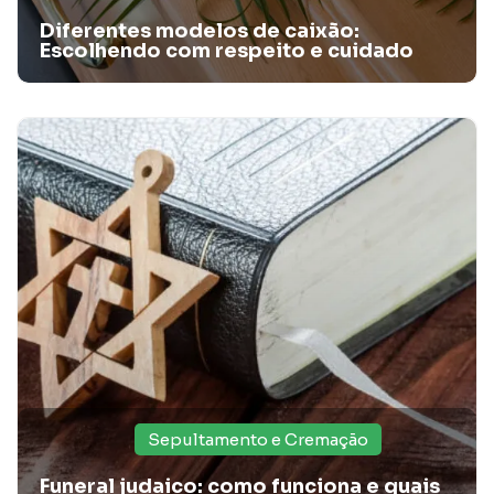
Diferentes modelos de caixão:
Escolhendo com respeito e cuidado
Homenagens memoráveis: ideias para honrar
quem amamos
Quer homenagear um ente querido que se foi? Confira
ideias de homenagens memoráveis para quem amamos.
Saiba mais!
Sepultamento e Cremação
Funeral judaico: como funciona e quais