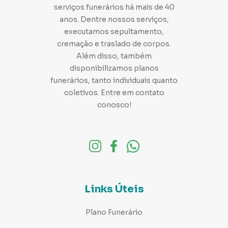
Sabe qual é a origem do velório? Tem curiosidade em
serviços funerários há mais de 40
conhecer o que originou essa prática? Visite o blog da
Santa Casa Card!
anos. Dentre nossos serviços,
executamos sepultamento,
cremação e traslado de corpos.
Além disso, também
disponibilizamos planos
funerários, tanto individuais quanto
coletivos. Entre em contato
conosco!
Links Úteis
Plano Funerário