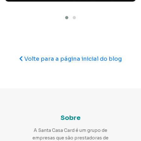
Funeral judaico: como funciona e quais são suas
tradições?
Nesse artigo, a Santa Casa Card te conta 5 curiosidades do
funeral judaico. Confira!
Volte para a página inicial do blog
Sobre
A Santa Casa Card é um grupo de
Curiosidades: conheça a origem do velório!
empresas que são prestadoras de