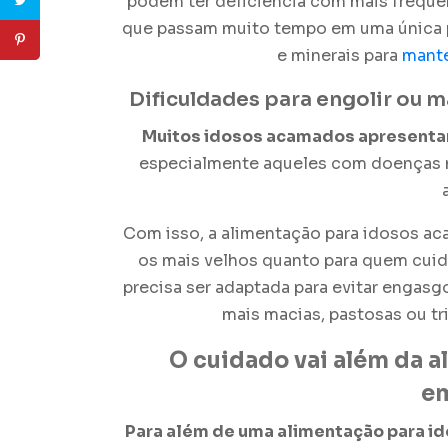
podem ter deficiência com mais frequ
que passam muito tempo em uma única po
e minerais para
mante
Dificuldades para engolir ou
Muitos idosos acamados apresent
especialmente aqueles com doenças n
Com isso, a alimentação para idosos a
os mais velhos quanto para quem cuid
precisa ser adaptada para evitar engasgo
mais macias, pastosas ou t
O cuidado vai além da a
em
Para além de uma alimentação para i