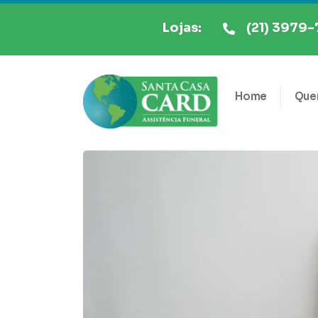
Lojas:
(21) 3979-
Home
Que