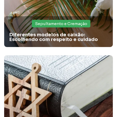
Sepultamento e Cremação
Diferentes modelos de caixão:
Escolhendo com respeito e cuidado
Homenagens memoráveis: ideias para honrar
quem amamos
Quer homenagear um ente querido que se foi? Confira
ideias de homenagens memoráveis para quem amamos.
Saiba mais!