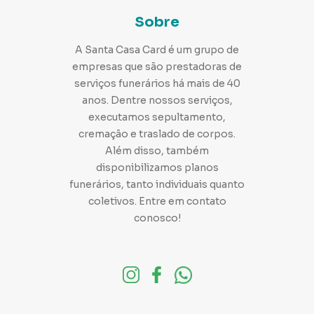
Sobre
A Santa Casa Card é um grupo de
Curiosidades: conheça a origem do velório!
empresas que são prestadoras de
Sabe qual é a origem do velório? Tem curiosidade em
serviços funerários há mais de 40
conhecer o que originou essa prática? Visite o blog da
Santa Casa Card!
anos. Dentre nossos serviços,
executamos sepultamento,
cremação e traslado de corpos.
Além disso, também
disponibilizamos planos
funerários, tanto individuais quanto
coletivos. Entre em contato
conosco!