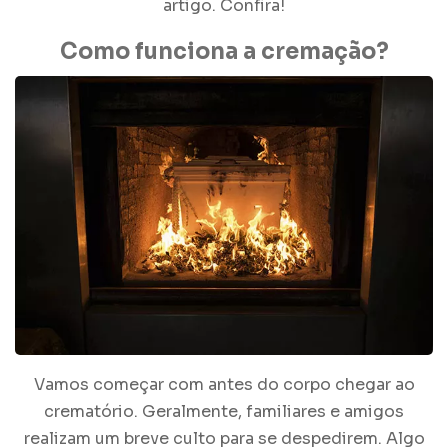
artigo. Confira!
Como funciona a
cremação
?
Vamos começar com antes do corpo chegar ao
crematório. Geralmente, familiares e amigos
realizam um breve culto para se despedirem. Algo